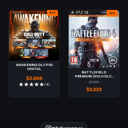
4x3
4x3
AWAKENING DLC PS3
DIGITAL
BATTLEFIELD
PREMIUM (SOLO DLC)
$3.666
PS3 DIGITAL
$3.666
(4)
$3.333