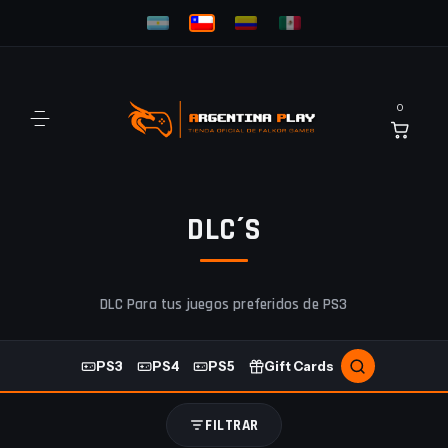
0
DLC´S
DLC Para tus juegos preferidos de PS3
PS3
PS4
PS5
Gift Cards
FILTRAR