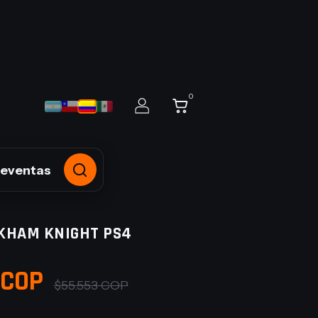
0
reventas
KHAM KNIGHT PS4
 COP
$55.553 COP
S