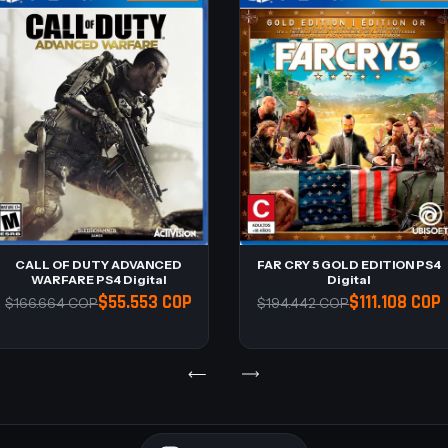
CALL OF DUTY ADVANCED
FAR CRY 5 GOLD EDITION PS4
WARFARE PS4 Digital
Digital
$55.553 COP
$111.108 COP
$166.664 COP
$194.442 COP