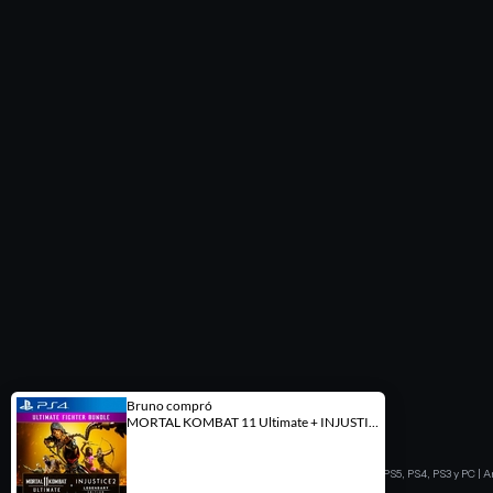
Copyright Juegos Digitales PS5, PS4, PS3 y PC | A