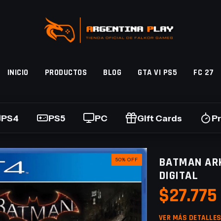
INICIO
PRODUCTOS
BLOG
GTA VI PS5
FC 27
PS4
PS5
PC
Gift Cards
P
BATMAN AR
50
%
OFF
DIGITAL
$27.775
VER MÁS DETALLE