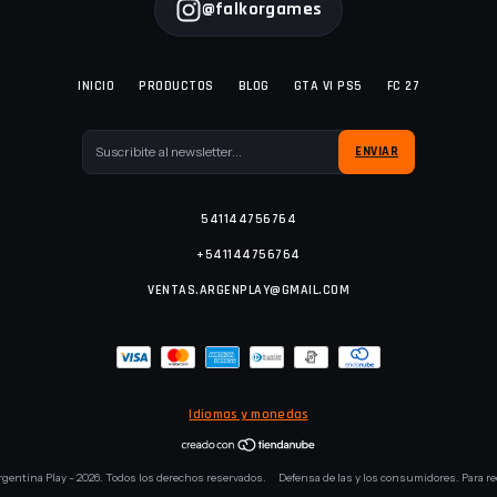
@falkorgames
INICIO
PRODUCTOS
BLOG
GTA VI PS5
FC 27
541144756764
+541144756764
VENTAS.ARGENPLAY@GMAIL.COM
Idiomas y monedas
rgentina Play - 2026. Todos los derechos reservados.
Defensa de las y los consumidores. Para r