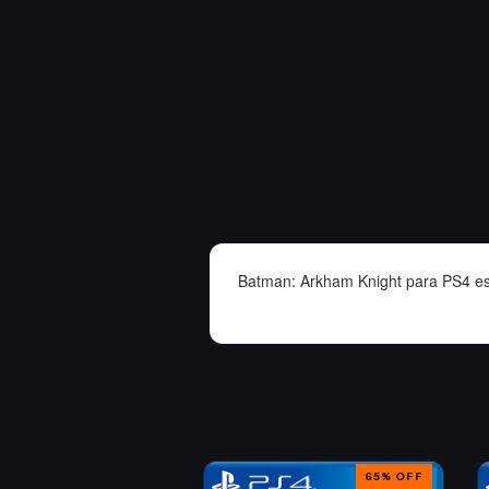
Batman: Arkham Knight para PS4 es 
88
%
OFF
65
%
OFF