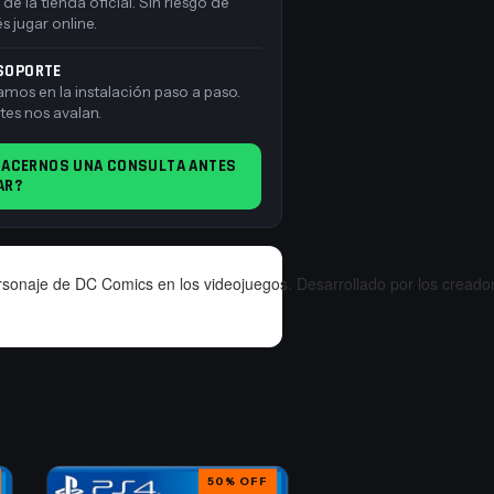
e la tienda oficial. Sin riesgo de
 jugar online.
 SOPORTE
os en la instalación paso a paso.
tes nos avalan.
HACERNOS UNA CONSULTA ANTES
AR?
aje de DC Comics en los videojuegos. Desarrollado por los creadores 
50
%
OFF