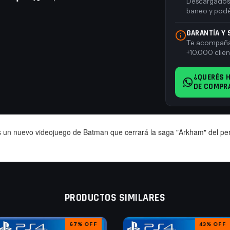
Descargados d
baneo y podés
GARANTÍA Y
Te acompañam
+10.000 clien
¿QUERÉS 
DE COMPR
un nuevo videojuego de Batman que cerrará la saga "Arkham" del person
PRODUCTOS SIMILARES
67
%
OFF
43
%
OFF