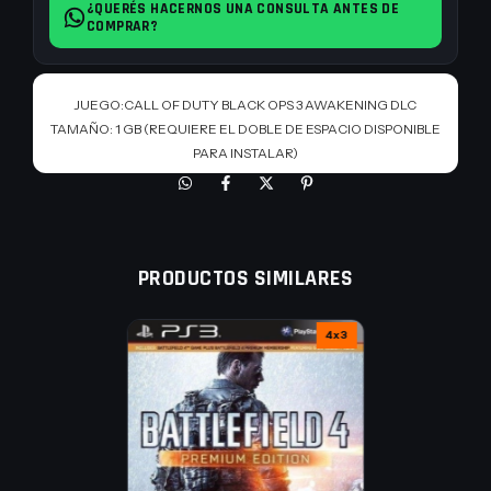
¿QUERÉS HACERNOS UNA CONSULTA ANTES DE
COMPRAR?
JUEGO:CALL OF DUTY BLACK OPS 3 AWAKENING DLC
TAMAÑO: 1 GB (REQUIERE EL DOBLE DE ESPACIO DISPONIBLE
PARA INSTALAR)
IDIOMA: INGLES
MULTIJUGADOR: NO
ONLINE: SI
PRODUCTOS SIMILARES
NECESITAS UNA CONSOLA ORIGINAL (SIN
MODIFICACIONES)
4x3
CUALQUIER MODELO DE PS3 ES VALIDO
CONEXION A INTERNET Y EL ESPACIO EN DISCO
MENCIONADO
UNA VEZ HECHA LA OFERTA, LEER EL MENSAJE QUE TE
ENVIAMOS
Incluye 4 nuevos mapas: Skyjacked, Splash, Gauntlet y Rise.