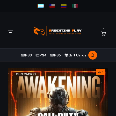
0
PS3
PS4
PS5
Gift Cards
4x3