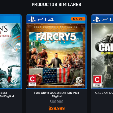
PRODUCTOS SIMILARES
43
%
OFF
ED 3
FAR CRY 5 GOLD EDITION PS4
CALL OF D
 Digital
Digital
$69.999
$39.999