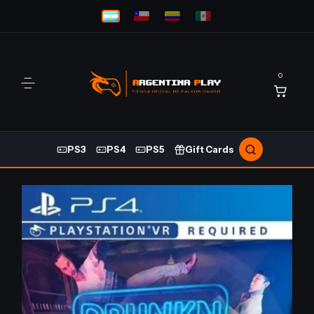
0
PS3
PS4
PS5
Gift Cards