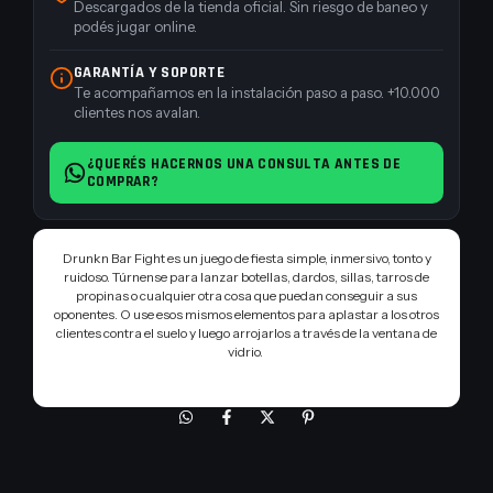
Descargados de la tienda oficial. Sin riesgo de baneo y
podés jugar online.
GARANTÍA Y SOPORTE
Te acompañamos en la instalación paso a paso. +10.000
clientes nos avalan.
¿QUERÉS HACERNOS UNA CONSULTA ANTES DE
COMPRAR?
Drunkn Bar Fight es un juego de fiesta simple, inmersivo, tonto y
ruidoso. Túrnense para lanzar botellas, dardos, sillas, tarros de
propinas o cualquier otra cosa que puedan conseguir a sus
oponentes. O use esos mismos elementos para aplastar a los otros
clientes contra el suelo y luego arrojarlos a través de la ventana de
vidrio.