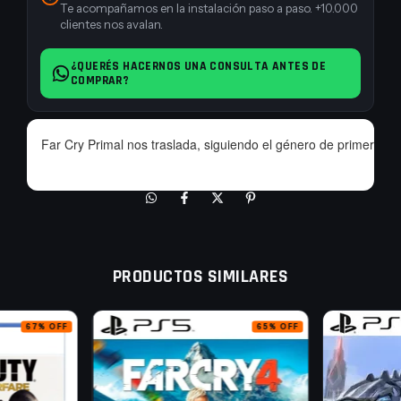
Te acompañamos en la instalación paso a paso. +10.000
clientes nos avalan.
¿QUERÉS HACERNOS UNA CONSULTA ANTES DE
COMPRAR?
Far Cry Primal nos traslada, siguiendo el género de primera 
PRODUCTOS SIMILARES
67
%
OFF
65
%
OFF