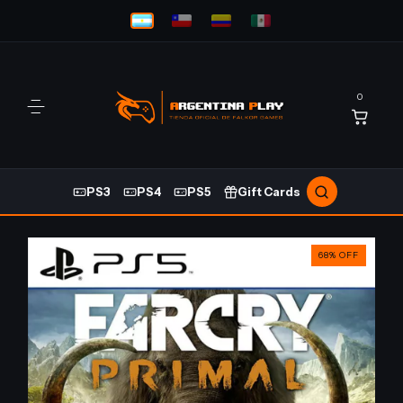
0
PS3
PS4
PS5
Gift Cards
68
%
OFF