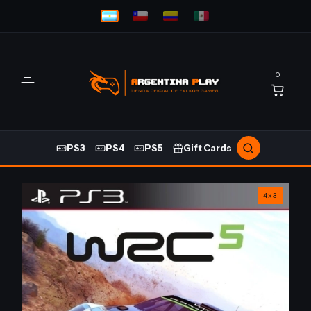
0
PS3
PS4
PS5
Gift Cards
4x3