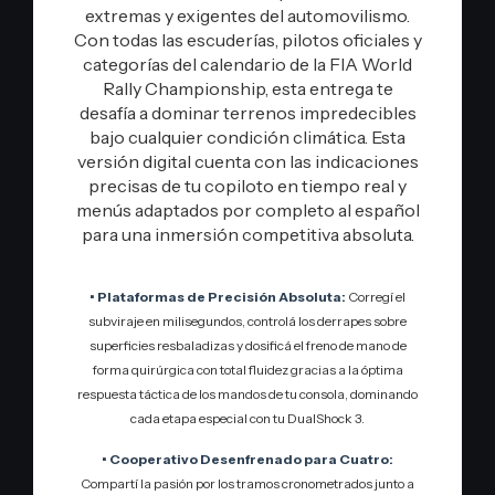
extremas y exigentes del automovilismo.
Con todas las escuderías, pilotos oficiales y
categorías del calendario de la FIA World
Rally Championship, esta entrega te
desafía a dominar terrenos impredecibles
bajo cualquier condición climática. Esta
versión digital cuenta con las indicaciones
precisas de tu copiloto en tiempo real y
menús adaptados por completo al español
para una inmersión competitiva absoluta.
• Plataformas de Precisión Absoluta:
Corregí el
subviraje en milisegundos, controlá los derrapes sobre
superficies resbaladizas y dosificá el freno de mano de
forma quirúrgica con total fluidez gracias a la óptima
respuesta táctica de los mandos de tu consola, dominando
cada etapa especial con tu DualShock 3.
• Cooperativo Desenfrenado para Cuatro:
Compartí la pasión por los tramos cronometrados junto a