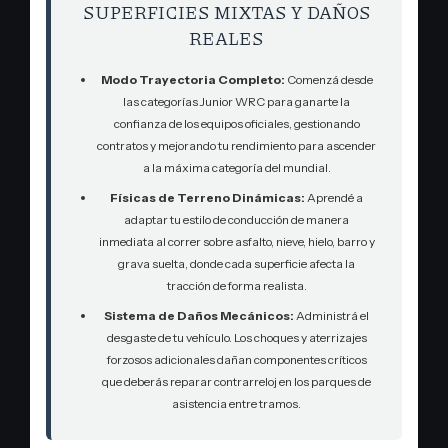
SUPERFICIES MIXTAS Y DAÑOS
REALES
Modo Trayectoria Completo:
Comenzá desde
las categorías Junior WRC para ganarte la
confianza de los equipos oficiales, gestionando
contratos y mejorando tu rendimiento para ascender
a la máxima categoría del mundial.
Físicas de Terreno Dinámicas:
Aprendé a
adaptar tu estilo de conducción de manera
inmediata al correr sobre asfalto, nieve, hielo, barro y
grava suelta, donde cada superficie afecta la
tracción de forma realista.
Sistema de Daños Mecánicos:
Administrá el
desgaste de tu vehículo. Los choques y aterrizajes
forzosos adicionales dañan componentes críticos
que deberás reparar contrarreloj en los parques de
asistencia entre tramos.