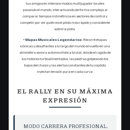
tus amigos en intensos modos multijugador locales
pasando el mando, interactuando de forma compleja al
comparar tiempos milimétricos en sectores de control y
competir por ver quién es el piloto más rápido y consistente
sobre la pista.
• Mapas Musicales Legendarios:
Recorré etapas
icónicas y desafiantes a lo largo del mundo envuelto en una
atmósfera sonora automovilística brutal, donde el rugido de
los motores turboalimentados, las piedras golpeando los
bajos del chasis y las alertas constantes de tu copiloto
inyectan tensión pura en cada curva.
EL RALLY EN SU MÁXIMA
EXPRESIÓN
MODO CARRERA PROFESIONAL,